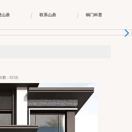
进山鼎
联系山鼎
铜门科普
浏览次数：823次