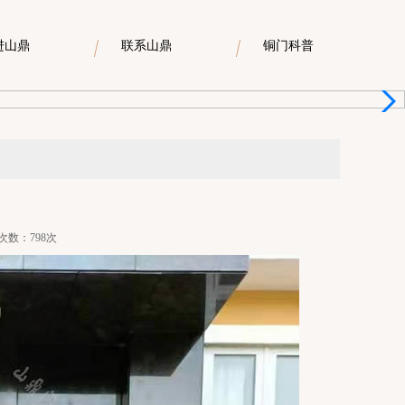
进山鼎
联系山鼎
铜门科普
浏览次数：798次